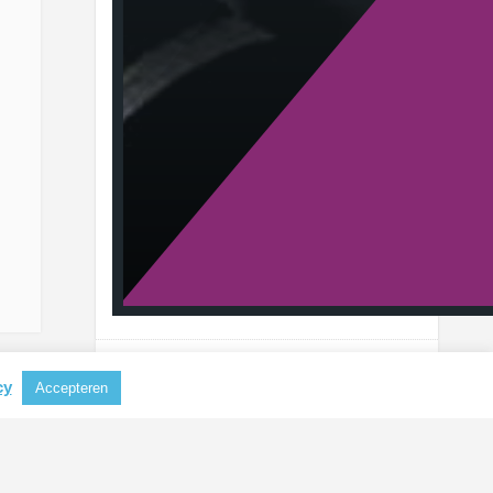
cy
Accepteren
RECENTE BERICHTEN
Aluminium steeds belangrijker als
grondstof voor koffiecapsules
CBAM mogelijk uitgebreid naar