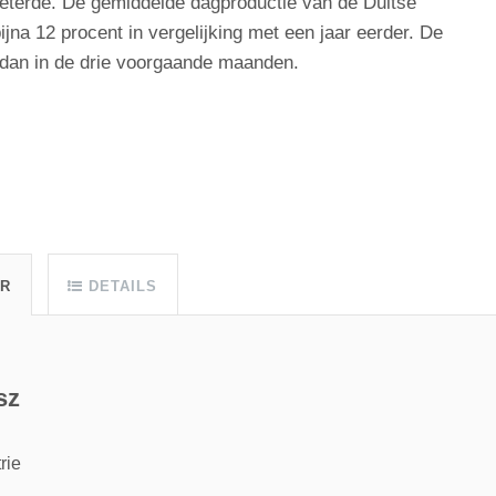
terde. De gemiddelde dagproductie van de Duitse
ijna 12 procent in vergelijking met een jaar eerder. De
ot dan in de drie voorgaande maanden.
UR
DETAILS
sz
rie