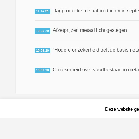
Dagproductie metaalproducten in septe
11.10.20
Afzetprijzen metaal licht gestegen
10.30.20
“Hogere onzekerheid treft de basismet
10.06.20
Onzekerheid over voortbestaan in meta
10.06.20
Deze website geb