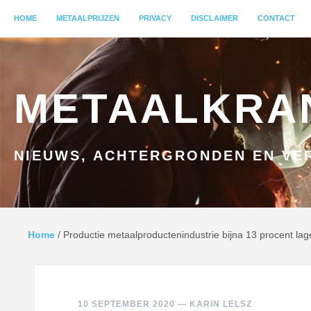
MENU
HOME
GA NAAR INHOUD
METAALPRIJZEN
PRIVACY
DISCLAIMER
CONTACT
METAALKRA
NIEUWS, ACHTERGRONDEN EN VER
Home
/
Productie metaalproductenindustrie bijna 13 procent lager
10 SEPTEMBER 2020
—
KARIN LELSZ