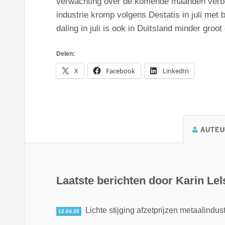
verwachting over de komende maanden verbe
industrie kromp volgens Destatis in juli met b
daling in juli is ook in Duitsland minder gro
Delen:
X
Facebook
LinkedIn
AUTE
Laatste berichten door Karin Lel
Lichte stijging afzetprijzen metaalindust
12.04.20