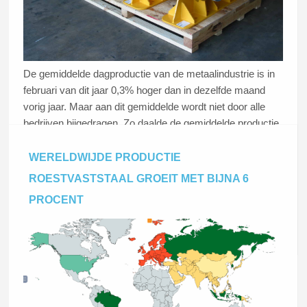
De gemiddelde dagproductie van de metaalindustrie is in
februari van dit jaar 0,3% hoger dan in dezelfde maand
vorig jaar. Maar aan dit gemiddelde wordt niet door alle
bedrijven bijgedragen. Zo daalde de gemiddelde productie
van de bedrijven in de basismetaalindustrie met 4,2
procent. Terwijl in de metaalproductenindustrie er juist een
WERELDWIJDE PRODUCTIE
stijging viel te noteren van 1,3 procent. De CBS maakte
ROESTVASTSTAAL GROEIT MET BIJNA 6
deze cijfers vandaag
bekend
.
PROCENT
Lees dit artikel