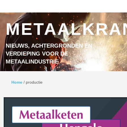
Ga naar inhoud
MENU
METAALKRA
NIEUWS, ACHTERGRONDEN EN
VERDIEPING VOOR DE
METAALINDUSTRIE
Home
/
productie