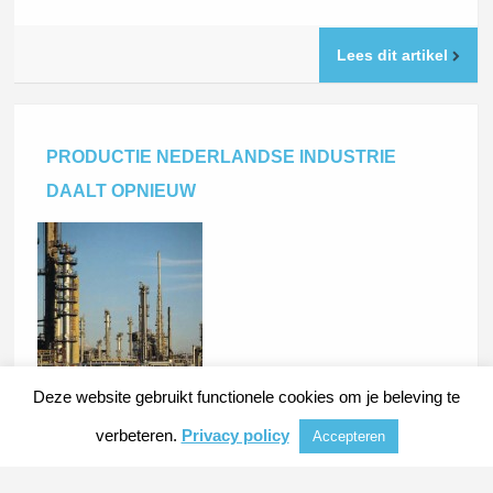
Lees dit artikel
PRODUCTIE NEDERLANDSE INDUSTRIE
DAALT OPNIEUW
De Nederlandse industrie heeft
Deze website gebruikt functionele cookies om je beleving te
in april 13% minder geproduceerd dan een jaar eerder. Dat
verbeteren.
Privacy policy
Accepteren
maakte het
Centraal Bureau voor de Statistiek (CBS)
donderdag bekend. De gemiddelde dagproductie van de