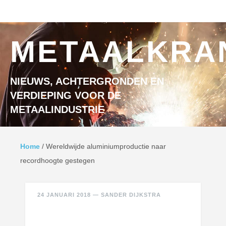
Ga naar inhoud
MENU
METAALKRA
NIEUWS, ACHTERGRONDEN EN
VERDIEPING VOOR DE
METAALINDUSTRIE
Home
/
Wereldwijde aluminiumproductie naar
recordhoogte gestegen
24 JANUARI 2018
—
SANDER DIJKSTRA