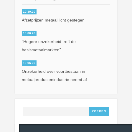
10.30.20
Afzetprijzen metaal licht gestegen
10.06.20
“Hogere onzekerheid treft de
basismetaalmarkten”
10.06.20
Onzekerheid over voortbestaan in
metaalproductenindustrie neemt af
Zoeken