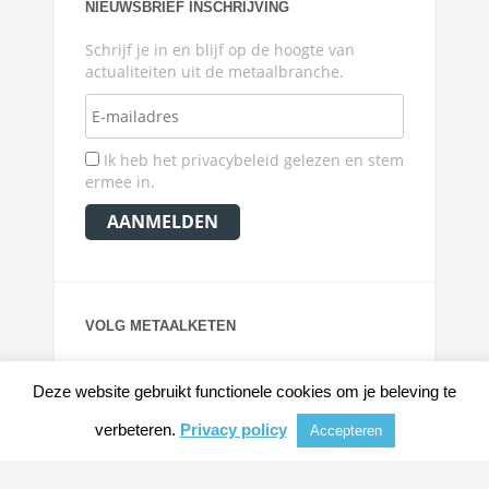
NIEUWSBRIEF INSCHRIJVING
Schrijf je in en blijf op de hoogte van
actualiteiten uit de metaalbranche.
Ik heb het privacybeleid gelezen en stem
ermee in.
VOLG METAALKETEN
Deze website gebruikt functionele cookies om je beleving te
verbeteren.
Privacy policy
Accepteren
© 2026
METAALKRANT
|
NIEUWS, ACHTERGRONDEN EN VERDIEPING VOOR DE
METAALINDUSTRIE