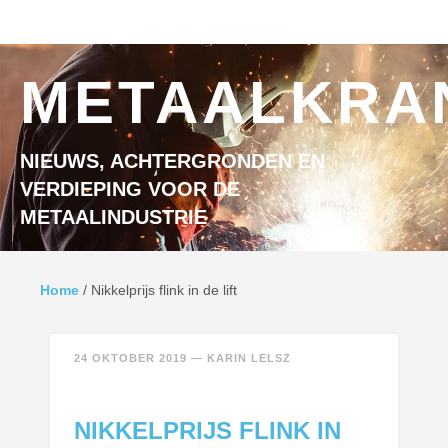
Ga naar inhoud
MENU
METAALKRA
NIEUWS, ACHTERGRONDEN EN
VERDIEPING VOOR DE
METAALINDUSTRIE
Home
/
Nikkelprijs flink in de lift
24 OKTOBER 2019
—
KARIN LELSZ
NIKKELPRIJS FLINK IN