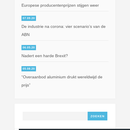
Europese producentenprijzen stijgen weer
07.09.20
De industrie na corona: vier scenario’s van de
ABN
06.05.20
Nadert een harde Brexit?
05.08.20
“Overaanbod aluminium drukt wereldwijd de
prijs”
Zoeken