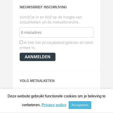
NIEUWSBRIEF INSCHRIJVING
Schrijf je in en blijf op de hoogte van
actualiteiten uit de metaalbranche.
Ik heb het privacybeleid gelezen en stem
ermee in.
VOLG METAALKETEN
Deze website gebruikt functionele cookies om je beleving te
verbeteren.
Privacy policy
Accepteren
© 2026
METAALKRANT
|
NIEUWS, ACHTERGRONDEN EN VERDIEPING VOOR DE