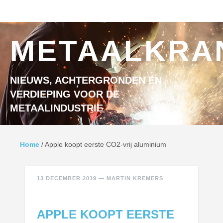
Ga naar inhoud
MENU
METAALKRA
NIEUWS, ACHTERGRONDEN EN
VERDIEPING VOOR DE
METAALINDUSTRIE
Home
/
Apple koopt eerste CO2-vrij aluminium
13 DECEMBER 2019
—
MARTIN KREMERS
APPLE KOOPT EERSTE