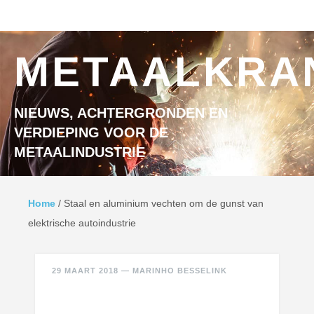
Ga naar inhoud
MENU
METAALKRA
NIEUWS, ACHTERGRONDEN EN
VERDIEPING VOOR DE
METAALINDUSTRIE
Home
/
Staal en aluminium vechten om de gunst van
elektrische autoindustrie
29 MAART 2018
—
MARINHO BESSELINK