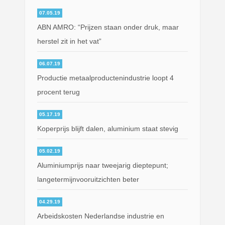
07.05.19
ABN AMRO: “Prijzen staan onder druk, maar
herstel zit in het vat”
06.07.19
Productie metaalproductenindustrie loopt 4
procent terug
05.17.19
Koperprijs blijft dalen, aluminium staat stevig
05.02.19
Aluminiumprijs naar tweejarig dieptepunt;
langetermijnvooruitzichten beter
04.29.19
Arbeidskosten Nederlandse industrie en