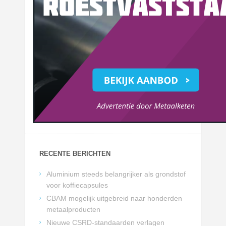
RECENTE BERICHTEN
Aluminium steeds belangrijker als grondstof
voor koffiecapsules
CBAM mogelijk uitgebreid naar honderden
metaalproducten
Nieuwe CSRD-standaarden verlagen