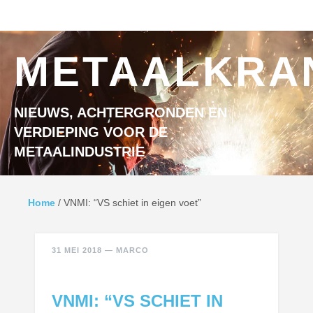
Ga naar inhoud
MENU
METAALKRA
NIEUWS, ACHTERGRONDEN EN
VERDIEPING VOOR DE
METAALINDUSTRIE
Home
/
VNMI: “VS schiet in eigen voet”
31 MEI 2018
—
MARCO
VNMI: “VS SCHIET IN