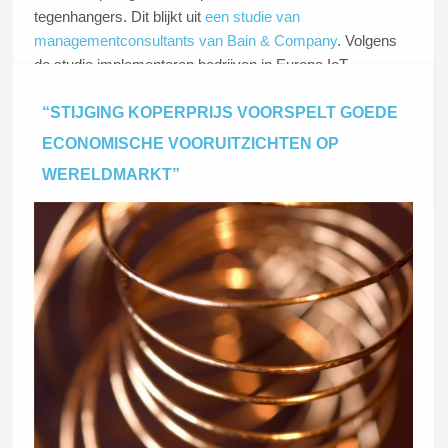
tegenhangers. Dit blijkt uit
een studie van
managementconsultants van Bain & Company
. Volgens
de studie implementeren bedrijven in Europa IoT-
technologieën drie keer sneller dan de gemiddelde
“STIJGING KOPERPRIJS VOORSPELT GOEDE
concurrent in de VS.
ECONOMISCHE VOORUITZICHTEN OP
WERELDMARKT”
Lees dit artikel