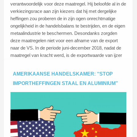
verantwoordelijk voor deze maatregel. Hij beloofde al in de
verkiezingsrace aan zijn kiezers dat hij met dergelijke
heffingen zou proberen de in zijn ogen onrechtmatige
ongelijkheid in de handelsbalans te bestrijden, en de eigen
metaalindustrie te beschermen. Desondanks zorgden
deze maatregelen niet voor een afname van de export
naar de VS. In de periode juni-december 2018, nadat de
maatregel van kracht werd, is de exportwaarde van ijzer
en staal met 6 procent toegenomen. De Nederlandse
export van aluminium naar de Verenigde Staten is met 45
AMERIKAANSE HANDELSKAMER: “STOP
miljoen euro beperkt. Dit meldt het CBS.
IMPORTHEFFINGEN STAAL EN ALUMINIUM”
Lees dit artikel