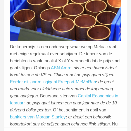
De koperprijs is een onderwerp waar we op Metaalkrant
met enige regelmaat over schrijven. De teneur van de
berichten is vaak: analist X of Y vermoedt dat de prijs snel
gaat stijgen. Onlangs
ABN Amro
:
als er een handelsdeal
komt tussen de VS en China moet de prijs gaan stijgen
.
Eerder dit jaar mijngigant Freeport-McMoRan
:
de groei
van markt voor elektrische auto’s moet de kopervraag
gaan aanjagen
. Beursanalisten van
Capital Economics in
februari
:
de prijs gaat binnen een paar jaar naar de de 10
duizend dollar per ton
. Of het sentiment in april van
bankiers van Morgan Stanley
:
er dreigt een behoorlijk
kopertekort dus de prijzen gaan echt nog flink stijgen
. Nu
is het zo dat analisten vooral kijken naar de middellange