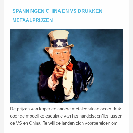
termijn, en dat de prijzen natuurlijk erg beïnvloed worden
SPANNINGEN CHINA EN VS DRUKKEN
door de actualiteit. Feit is wel: de prijs zakte vandaag naar
METAALPRIJZEN
het laagste punt in twee jaar.
Lees dit artikel
De prijzen van koper en andere metalen staan onder druk
door de mogelijke escalatie van het handelsconflict tussen
de VS en China. Terwijl de landen zich voorbereiden om
vandaag de besprekingen over hun langlopende