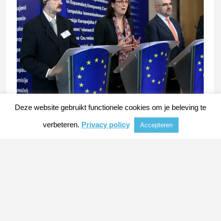
Deze website gebruikt functionele cookies om je beleving te
De EU wil uitgezonderd worden van de Amerikaanse
verbeteren.
Privacy policy
Accepteren
importheffingen op staal en aluminium. De EU-
handelscommissaris Cecilia Malmström (foto – midden)
twitterde dit. Ze heeft zaterdag een gesprek met de
Amerikaanse handelsgezant Robert Lighthizer hierover.
De Amerikaanse president Trump tekende gisteren een
wet die buitenlands staal en aluminium belast met
importheffingen van respectievelijk 25 en 10 procent.
Maar hij maakte bij de ondertekening duidelijk dat Canada