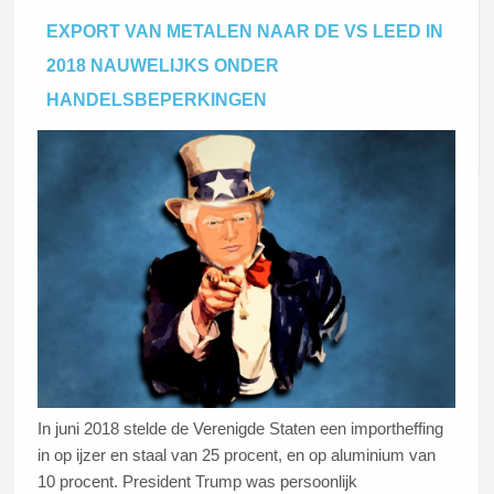
handelsconflict te hervatten, lieten de prijzen een sterke
EXPORT VAN METALEN NAAR DE VS LEED IN
daling zien. Zo sloot koper donderdag op 6102 dollar per
2018 NAUWELIJKS ONDER
ton aan de London Metal Exchange.
HANDELSBEPERKINGEN
Lees dit artikel
In juni 2018 stelde de Verenigde Staten een importheffing
in op ijzer en staal van 25 procent, en op aluminium van
10 procent. President Trump was persoonlijk