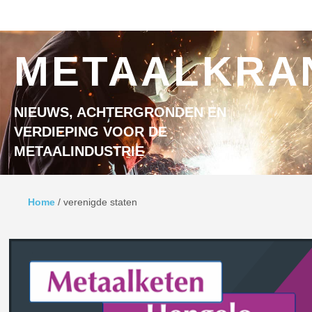
Ga naar inhoud
MENU
METAALKRA
NIEUWS, ACHTERGRONDEN EN
VERDIEPING VOOR DE
METAALINDUSTRIE
Home
/
verenigde staten