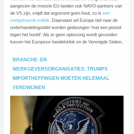
aangezien de meeste EU-landen ook NAVO-partners van
de VS zijn, snijdt dat argument geen hout, zo is
een
veelgehoorde kritiek
. Daarnaast wil Europa niet naar de
onderhandelingstafel worden gedwongen ‘met een pistool
tegen het hoofd’. Als er geen oplossing wordt gevonden
tussen het Europese handelsblok en de Verenigde Staten,
worden de invoerheffingen op 1 juni officieel.
BRANCHE- EN
WERKGEVERSORGANISATIES: TRUMPS
Lees dit artikel
IMPORTHEFFINGEN MOETEN HELEMAAL
VERDWIJNEN