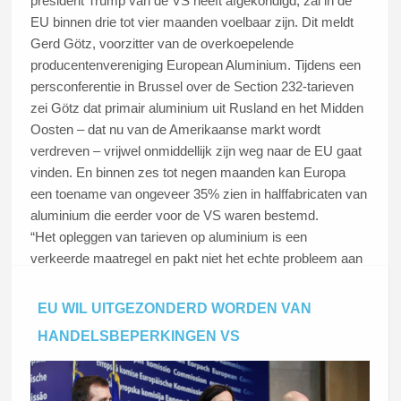
president Trump van de VS heeft afgekondigd, zal in de
EU binnen drie tot vier maanden voelbaar zijn. Dit meldt
Gerd Götz, voorzitter van de overkoepelende
producentenvereniging European Aluminium. Tijdens een
persconferentie in Brussel over de Section 232-tarieven
zei Götz dat primair aluminium uit Rusland en het Midden
Oosten – dat nu van de Amerikaanse markt wordt
verdreven – vrijwel onmiddellijk zijn weg naar de EU gaat
vinden. En binnen zes tot negen maanden kan Europa
een toename van ongeveer 35% zien in halffabricaten van
aluminium die eerder voor de VS waren bestemd.
“Het opleggen van tarieven op aluminium is een
verkeerde maatregel en pakt niet het echte probleem aan
dat we in de internationale aluminiummarkt zien – en dat
is Chinese overcapaciteit en niets anders,” zo meent
EU WIL UITGEZONDERD WORDEN VAN
Götz.
HANDELSBEPERKINGEN VS
Lees dit artikel