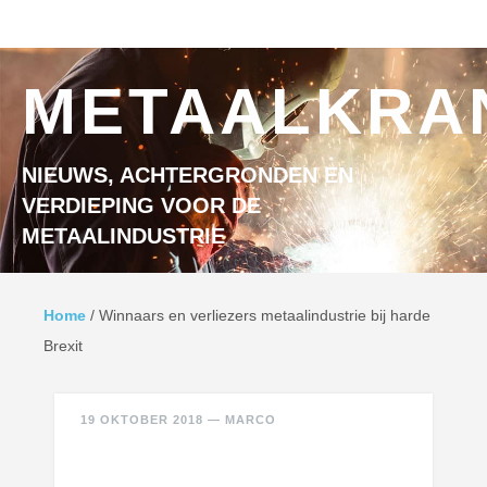
Ga naar inhoud
MENU
METAALKRA
NIEUWS, ACHTERGRONDEN EN
VERDIEPING VOOR DE
METAALINDUSTRIE
Home
/
Winnaars en verliezers metaalindustrie bij harde
Brexit
19 OKTOBER 2018
—
MARCO