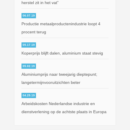
herstel zit in het vat”
06.07.19
Productie metaalproductenindustrie loopt 4
procent terug
05.17.19
Koperprijs blijft dalen, aluminium staat stevig
05.02.19
Aluminiumprijs naar tweejarig dieptepunt;
langetermijnvooruitzichten beter
04.29.19
Arbeidskosten Nederlandse industrie en
dienstverlening op de achtste plaats in Europa