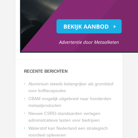
RECENTE BERICHTEN
Aluminium steeds belangrijker als grondstof
voor koffiecapsules
CBAM mogelijk uitgebreid naar honderden
metaalproducten
Nieuwe CSRD-standaarden verlagen
administratieve lasten voor bedrijven
Waterstof kan Nederland een strategisch
voordeel opleveren