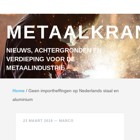
Ga naar inhoud
MENU
METAALKRA
NIEUWS, ACHTERGRONDEN EN
VERDIEPING VOOR DE
METAALINDUSTRIE
Home
/
Geen importheffingen op Nederlands staal en
aluminium
23 MAART 2018
—
MARCO